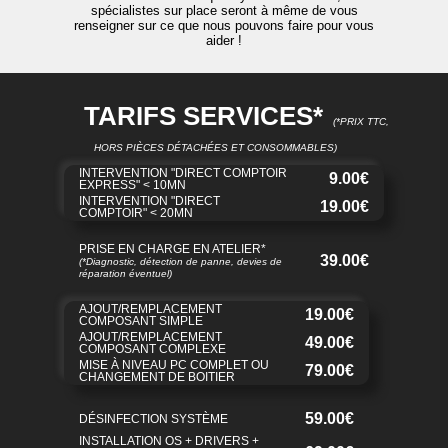
spécialistes sur place seront à même de vous
renseigner sur ce que nous pouvons faire pour vous
aider !
TARIFS SERVICES*
(*PRIX TTC,
HORS PIÈCES DÉTACHÉES ET CONSOMMABLES)
INTERVENTION "DIRECT COMPTOIR
9.00€
EXPRESS" < 10MN
INTERVENTION "DIRECT
19.00€
COMPTOIR" < 20MN
PRISE EN CHARGE EN ATELIER*
39.00€
(*Diagnostic, détection de panne, devies de
réparation éventuel)
AJOUT/REMPLACEMENT
19.00€
COMPOSANT SIMPLE
AJOUT/REMPLACEMENT
49.00€
COMPOSANT COMPLEXE
MISE À NIVEAU PC COMPLET OU
79.00€
CHANGEMENT DE BOITIER
59.00€
DÉSINFECTION SYSTÈME
INSTALLATION OS + DRIVERS +